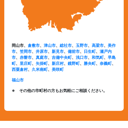
岡山市、
倉敷市
、
津山市
、
総社市
、
玉野市
、
高梁市
、
美作
市
、
笠岡市
、
井原市
、
新見市
、
備前市
、
日生町
、
瀬戸内
市
、
赤磐市
、
真庭市
、
吉備中央町
、
浅口市
、
和気町
、
早島
町
、
里庄町
、
矢掛町
、
新庄村
、
鏡野町
、
勝央町
、
奈義町
、
西粟倉村
、
久米南町
、
美咲町
福山市
※ その他の市町村の方もお気軽にご相談ください。