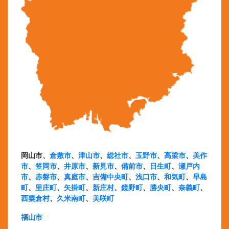
岡山市、
倉敷市
、
津山市
、
総社市
、
玉野市
、
高梁市
、
美作
市
、
笠岡市
、
井原市
、
新見市
、
備前市
、
日生町
、
瀬戸内
市
、
赤磐市
、
真庭市
、
吉備中央町
、
浅口市
、
和気町
、
早島
町
、
里庄町
、
矢掛町
、
新庄村
、
鏡野町
、
勝央町
、
奈義町
、
西粟倉村
、
久米南町
、
美咲町
福山市