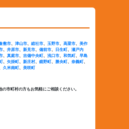
倉敷市
、
津山市
、
総社市
、
玉野市
、
高梁市
、
美作
市
、
井原市
、
新見市
、
備前市
、
日生町
、
瀬戸内
市
、
真庭市
、
吉備中央町
、
浅口市
、
和気町
、
早島
町
、
矢掛町
、
新庄村
、
鏡野町
、
勝央町
、
奈義町
、
、
久米南町
、
美咲町
他の市町村の方もお気軽にご相談ください。