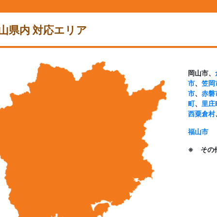
山県内 対応エリア
岡山市、
市
、
笠岡
市
、
赤磐
町
、
里庄
西粟倉村
福山市
※ その