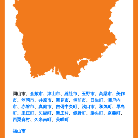
岡山市、
倉敷市
、
津山市
、
総社市
、
玉野市
、
高梁市
、
美作
市
、
笠岡市
、
井原市
、
新見市
、
備前市
、
日生町
、
瀬戸内
市
、
赤磐市
、
真庭市
、
吉備中央町
、
浅口市
、
和気町
、
早島
町
、
里庄町
、
矢掛町
、
新庄村
、
鏡野町
、
勝央町
、
奈義町
、
西粟倉村
、
久米南町
、
美咲町
福山市