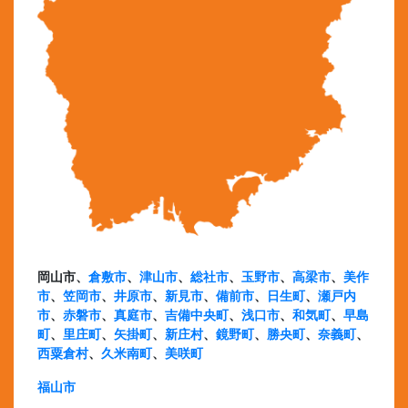
岡山市、
倉敷市
、
津山市
、
総社市
、
玉野市
、
高梁市
、
美作
市
、
笠岡市
、
井原市
、
新見市
、
備前市
、
日生町
、
瀬戸内
市
、
赤磐市
、
真庭市
、
吉備中央町
、
浅口市
、
和気町
、
早島
町
、
里庄町
、
矢掛町
、
新庄村
、
鏡野町
、
勝央町
、
奈義町
、
西粟倉村
、
久米南町
、
美咲町
福山市