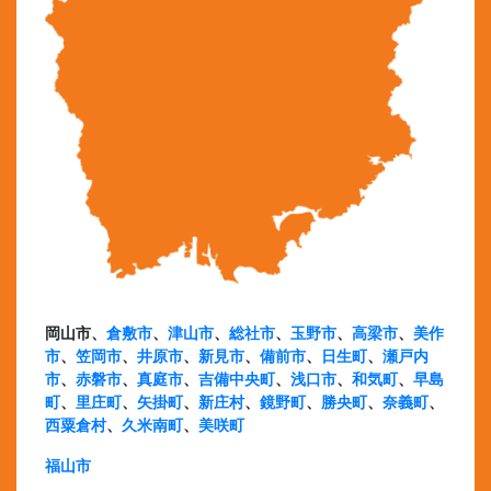
岡山市、
倉敷市
、
津山市
、
総社市
、
玉野市
、
高梁市
、
美作
市
、
笠岡市
、
井原市
、
新見市
、
備前市
、
日生町
、
瀬戸内
市
、
赤磐市
、
真庭市
、
吉備中央町
、
浅口市
、
和気町
、
早島
町
、
里庄町
、
矢掛町
、
新庄村
、
鏡野町
、
勝央町
、
奈義町
、
西粟倉村
、
久米南町
、
美咲町
福山市