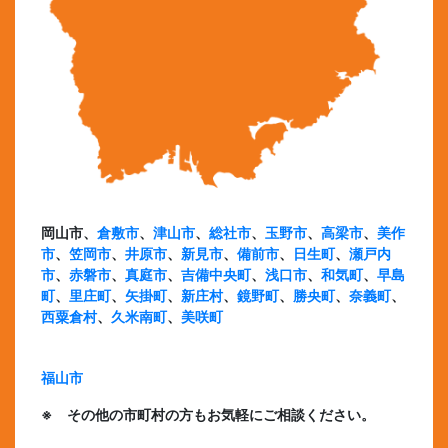
岡山市、
倉敷市
、
津山市
、
総社市
、
玉野市
、
高梁市
、
美作
市
、
笠岡市
、
井原市
、
新見市
、
備前市
、
日生町
、
瀬戸内
市
、
赤磐市
、
真庭市
、
吉備中央町
、
浅口市
、
和気町
、
早島
町
、
里庄町
、
矢掛町
、
新庄村
、
鏡野町
、
勝央町
、
奈義町
、
西粟倉村
、
久米南町
、
美咲町
福山市
※ その他の市町村の方もお気軽にご相談ください。