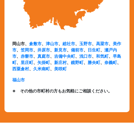
岡山市、
倉敷市
、
津山市
、
総社市
、
玉野市
、
高梁市
、
美作
市
、
笠岡市
、
井原市
、
新見市
、
備前市
、
日生町
、
瀬戸内
市
、
赤磐市
、
真庭市
、
吉備中央町
、
浅口市
、
和気町
、
早島
町
、
里庄町
、
矢掛町
、
新庄村
、
鏡野町
、
勝央町
、
奈義町
、
西粟倉村
、
久米南町
、
美咲町
福山市
※ その他の市町村の方もお気軽にご相談ください。