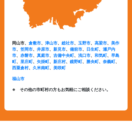
岡山市、
倉敷市
、
津山市
、
総社市
、
玉野市
、
高梁市
、
美作
市
、
笠岡市
、
井原市
、
新見市
、
備前市
、
日生町
、
瀬戸内
市
、
赤磐市
、
真庭市
、
吉備中央町
、
浅口市
、
和気町
、
早島
町
、
里庄町
、
矢掛町
、
新庄村
、
鏡野町
、
勝央町
、
奈義町
、
西粟倉村
、
久米南町
、
美咲町
福山市
※ その他の市町村の方もお気軽にご相談ください。